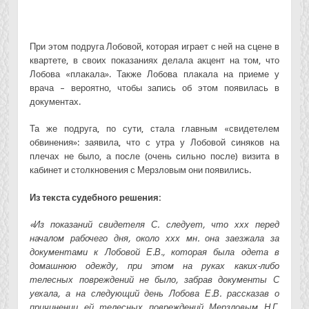
При этом подруга Лобовой, которая играет с ней на сцене в
квартете, в своих показаниях делала акцент на том, что
Лобова «плакала». Также Лобова плакала на приеме у
врача – вероятно, чтобы запись об этом появилась в
документах.
Та же подруга, по сути, стала главным «свидетелем
обвинения»: заявила, что с утра у Лобовой синяков на
плечах не было, а после (очень сильно после) визита в
кабинет и столкновения с Мерзловым они появились.
Из текста судебного решения:
«Из показаний свидетеля С. следует, что ххх перед
началом рабочего дня, около ххх мн. она заезжала за
документами к Лобовой Е.В., которая была одета в
домашнюю одежду, при этом на руках каких-либо
телесных повреждений не было, забрав документы С
уехала, а на следующий день Лобова Е.В. рассказав о
причинении ей телесных повреждений Мерзловым Н.Г.