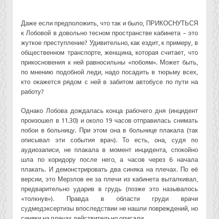
Даже если предположить, что так и было, ПРИКОСНУТЬСЯ
к Лобовой в довольно тесном пространстве кабинета – это
жуткое преступление? Удивительно, как ездит, к примеру, в
общественном транспорте, женщина, которая считает, что
прикосновения к ней равносильны «побоям». Может быть,
по мнению подобной леди, надо посадить в тюрьму всех,
кто окажется рядом с ней в забитом автобусе по пути на
работу?
Однако Лобова дождалась конца рабочего дня (инцидент
произошел в 11.30) и около 19 часов отправилась снимать
побои в больницу. При этом она в больнице плакала (так
описывал эти события врач). То есть, она, судя по
аудиозаписи, не плакала в момент инцидента, спокойно
шла по коридору после него, а часов через 6 начала
плакать. И демонстрировать два синяка на плечах. По её
версии, это Мерзлов ее за плечи из кабинета выталкивал,
предварительно ударив в грудь (позже это называлось
«толкнув»). Правда в области груди врачи
судмедэксертизы впоследствии не нашли повреждений, но
синяки на плечах действительно описали.