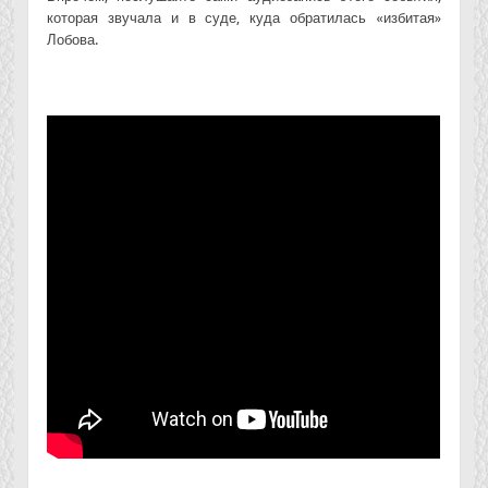
которая звучала и в суде, куда обратилась «избитая»
Лобова.