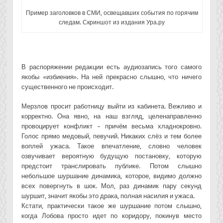
Пример заголовков в СМИ, освещавших события по горячим
следам. Скриншот из издания Ура.ру
В распоряжении редакции есть аудиозапись того самого
якобы «избиения». На ней прекрасно слышно, что ничего
существенного не происходит.
Мерзлов просит работницу выйти из кабинета. Вежливо и
корректно. Она явно, на наш взгляд, целенаправленно
провоцирует конфликт – причём весьма хладнокровно.
Голос прямо медовый, певучий. Никаких слёз и тем более
воплей ужаса. Такое впечатление, словно человек
озвучивает вероятную будущую постановку, которую
предстоит транслировать публике. Потом слышно
небольшое шуршание динамика, которое, видимо должно
всех повергнуть в шок. Мол, раз динамик пару секунд
шуршит, значит якобы это драка, полная насилия и ужаса.
Кстати, практически такое же шуршание потом слышно,
когда Лобова просто идет по коридору, покинув место