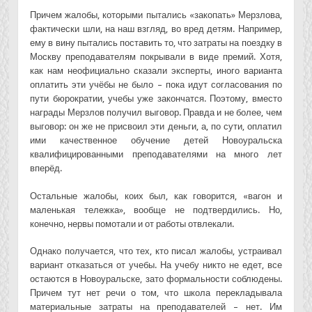
Причем жалобы, которыми пытались «закопать» Мерзлова,
фактически шли, на наш взгляд, во вред детям. Например,
ему в вину пытались поставить то, что затраты на поездку в
Москву преподавателям покрывали в виде премий. Хотя,
как нам неофициально сказали эксперты, иного варианта
оплатить эти учёбы не было – пока идут согласования по
пути бюрократии, учебы уже закончатся. Поэтому, вместо
награды Мерзлов получил выговор. Правда и не более, чем
выговор: он же не присвоил эти деньги, а, по сути, оплатил
ими качественное обучение детей Новоуральска
квалифицированными преподавателями на много лет
вперёд.
Остальные жалобы, коих был, как говорится, «вагон и
маленькая тележка», вообще не подтвердились. Но,
конечно, нервы помотали и от работы отвлекали.
Однако получается, что тех, кто писал жалобы, устраивал
вариант отказаться от учебы. На учебу никто не едет, все
остаются в Новоуральске, зато формальности соблюдены.
Причем тут нет речи о том, что школа перекладывала
материальные затраты на преподавателей – нет. Им