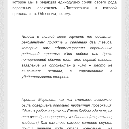
которое мы в редакции единодушно сочли своего рода
вероятным спектаклем «Потерпевшая, к которой
прикасались». Объясним, почему.
Чтобы в полной мере оценить те события,
рекомендуем принять к сведению два тезиса,
которые нам сформулировали опрошенные
редакцией юристы: «При побоях или драке
потерпевший обычно тот, кто первый написал
заявление на оппонента» и «Суд – место не
выяснения истины, а соревнование в
убедительности сторон».
Против Мерзлова, как мы считаем, возможно,
была совершена довольно необычная провокация.
Одна из работниц школы Елена Лобова сделала, на
наш взгляд, инсценировку «избиения» (или, точнее,
«побоев»). Как раз того самого, которое спустя
почти четыре года стала «сенсацией» на