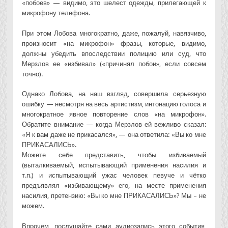
«побоев» — видимо, это шелест одежды, прилегающей к
микрофону телефона.
При этом Лобова многократно, даже, пожалуй, навязчиво,
произносит «на микрофон» фразы, которые, видимо,
должны убедить впоследствии полицию или суд, что
Мерзлов ее «избивал» («причинял побои», если совсем
точно).
Однако Лобова, на наш взгляд, совершила серьезную
ошибку — несмотря на весь артистизм, интонацию голоса и
многократное явное повторение слов «на микрофон».
Обратите внимание — когда Мерзлов ей вежливо сказал:
«Я к вам даже не прикасался», — она ответила: «Вы ко мне
ПРИКАСАЛИСЬ».
Можете себе представить, чтобы избиваемый
(выталкиваемый, испытывающий применения насилия и
т.п.) и испытывающий ужас человек певуче и чётко
предъявлял «избивающему» его, на месте применения
насилия, претензию: «Вы ко мне ПРИКАСАЛИСЬ»? Мы – не
можем.
Впрочем, послушайте сами аудиозапись этого события,