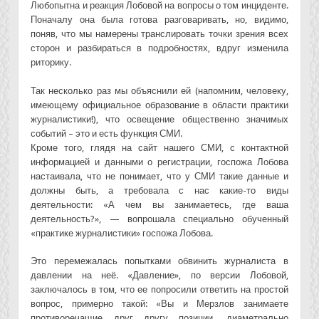
Любопытна и реакция Лобовой на вопросы о том инциденте.
Поначалу она была готова разговаривать, но, видимо,
поняв, что мы намерены транслировать точки зрения всех
сторон и разбираться в подробностях, вдруг изменила
риторику.
Так несколько раз мы объяснили ей (напомним, человеку,
имеющему официальное образование в области практики
журналистики!), что освещение общественно значимых
событий – это и есть функция СМИ.
Кроме того, глядя на сайт нашего СМИ, с контактной
информацией и данными о регистрации, госпожа Лобова
настаивала, что не понимает, что у СМИ такие данные и
должны быть, а требовала с нас какие-то виды
деятельности: «А чем вы занимаетесь, где ваша
деятельность?», — вопрошала специально обученный
«практике журналистики» госпожа Лобова.
Это перемежалась попытками обвинить журналиста в
давлении на неё. «Давление», по версии Лобовой,
заключалось в том, что ее попросили ответить на простой
вопрос, примерно такой: «Вы и Мерзлов занимаете
противоречащие друг другу позиции, диаметрально