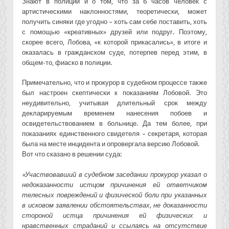
Знают в полиции и о том, что за 6 часов человек с
артистическими наклонностями, теоретически, может
получить синяки где угодно – хоть сам себе поставить, хоть
с помощью «креативных» друзей или подруг. Поэтому,
скорее всего, Лобова, «к которой прикасались», в итоге и
оказалась в гражданском суде, потерпев перед этим, в
общем-то, фиаско в полиции.
Примечательно, что и прокурор в судебном процессе также
был настроен скептически к показаниям Лобовой. Это
неудивительно, учитывая длительный срок между
декларируемым временем нанесения побоев и
освидетельствованием в больнице. Да тем более, при
показаниях единственного свидетеля – секретаря, которая
была на месте инцидента и опровергала версию Лобовой.
Вот что сказано в решении суда:
«Участвовавший в судебном заседании прокурор указал о
недоказанности истцом причинения ей ответчиком
телесных повреждений и физической боли при указанных
в исковом заявлении обстоятельствах, не доказанности
стороной истца причинения ей физических и
нравственных страданий и ссылаясь на отсутствие